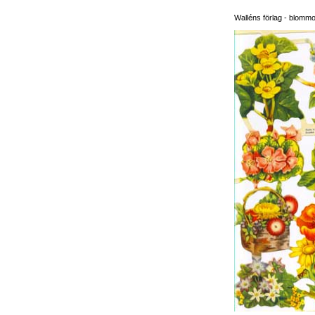
Walléns förlag - blomm